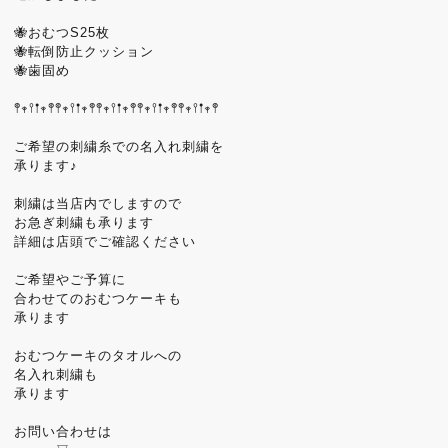
🐝おむつS25枚
🐝転倒防止クッション
🐝歯固め
𖤣𖥧𖥣𖡡𖥧𖤣𖤣𖥧𖥣𖡡𖥧𖤣𖤣𖥧𖥣𖡡𖥧𖤣𖤣𖥧𖥣𖡡𖥧𖤣𖤣𖥧𖥣𖡡𖥧𖤣
ご希望の刺繍糸での名入れ刺繍を
承ります♪
刺繍は当店内でしますので
お急ぎ刺繍も承ります
詳細は店頭でご確認ください
ご希望やご予算に
合わせてのおむつケーキも
承ります
おむつケーキのタオルへの
名入れ刺繍も
承ります
お問い合わせは