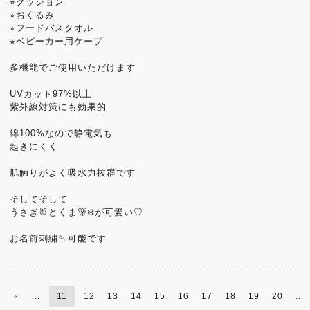
⭐︎クッション
⭐︎おくるみ
⭐︎フードバスタオル
⭐︎ベビーカー用ケープ
多機能でご使用いただけます
UVカット97%以上
紫外線対策にも効果的
綿100%なので静電気も
起きにくく
肌触りがよく吸水力抜群です
そしてそして
うさぎ🐰とくま🐻‍❄️が可愛い♡
お名前刺繍🪡可能です
«
...
11
12
13
14
15
16
17
18
19
20
...