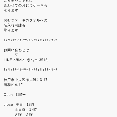
ご希望やご予算に
合わせてのおむつケーキも
承ります
おむつケーキのタオルへの
名入れ刺繍も
承ります
𖤣𖥧𖥣𖡡𖥧𖤣𖤣𖥧𖥣𖡡𖥧𖤣𖤣𖥧𖥣𖡡𖥧𖤣𖤣𖥧𖥣𖡡𖥧𖤣𖤣𖥧𖥣𖡡𖥧𖤣
お問い合わせは
▽
LINE official @hym 3515j
𖤣𖥧𖥣𖡡𖥧𖤣𖤣𖥧𖥣𖡡𖥧𖤣𖤣𖥧𖥣𖡡𖥧𖤣𖤣𖥧𖥣𖡡𖥧𖤣𖤣𖥧𖥣𖡡𖥧𖤣
神戸市中央区海岸通4-3-17
清和ビル1F
Open 11時〜
close 平日 18時
土日祝 17時
火曜 金曜