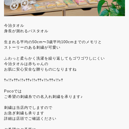
今治タオル
身長が測れるバスタオル
生まれる平均の50cm〜3歳平均100cmまでのメモリと
ストーリーのある刺繍が可愛い
ふわっと柔らかく洗濯を繰り返してもゴワゴワしにくい
今治タオルは赤ちゃんの
お肌に安心安全な贈りものになりますね
𖤣𖥧𖥣𖡡𖥧𖤣𖤣𖥧𖥣𖡡𖥧𖤣𖤣𖥧𖥣𖡡𖥧𖤣𖤣𖥧𖥣𖡡𖥧𖤣𖤣𖥧𖥣𖡡𖥧𖤣
Pocoでは
ご希望の刺繍糸での名入れ刺繍を承ります♪
刺繍は当店内でしますので
お急ぎ刺繍も承ります
詳細は店頭でご確認ください