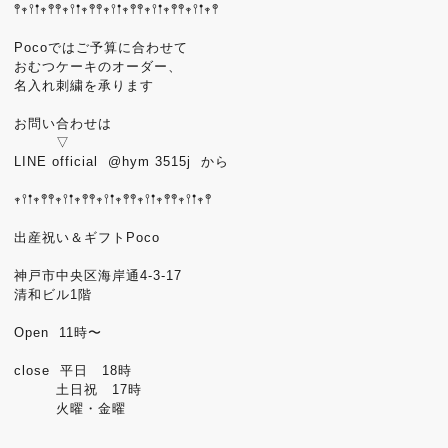
𖤣𖥧𖥣𖡡𖥧𖤣𖤣𖥧𖥣𖡡𖥧𖤣𖤣𖥧𖥣𖡡𖥧𖤣𖤣𖥧𖥣𖡡𖥧𖤣𖤣𖥧𖥣𖡡𖥧𖤣
Pocoではご予算に合わせて
おむつケーキのオーダー、
名入れ刺繍を承ります
お問い合わせは
▽
LINE official @hym 3515j から
𖥧𖥣𖡡𖥧𖤣𖤣𖥧𖥣𖡡𖥧𖤣𖤣𖥧𖥣𖡡𖥧𖤣𖤣𖥧𖥣𖡡𖥧𖤣𖤣𖥧𖥣𖡡𖥧𖤣
出産祝い＆ギフトPoco
神戸市中央区海岸通4-3-17
清和ビル1階
Open 11時〜
close 平日 18時
土日祝 17時
火曜・金曜