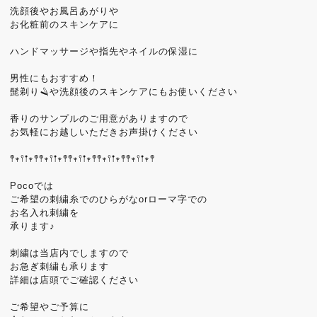
洗顔後やお風呂あがりや
お化粧前のスキンケアに
ハンドマッサージや指先やネイルの保湿に
男性にもおすすめ！
髭剃り🪒や洗顔後のスキンケアにもお使いください
香りのサンプルのご用意がありますので
お気軽にお越しいただきお声掛けください
𖤣𖥧𖥣𖡡𖥧𖤣𖤣𖥧𖥣𖡡𖥧𖤣𖤣𖥧𖥣𖡡𖥧𖤣𖤣𖥧𖥣𖡡𖥧𖤣𖤣𖥧𖥣𖡡𖥧𖤣
Pocoでは
ご希望の刺繍糸でのひらがなorローマ字での
お名入れ刺繍を
承ります♪
刺繍は当店内でしますので
お急ぎ刺繍も承ります
詳細は店頭でご確認ください
ご希望やご予算に