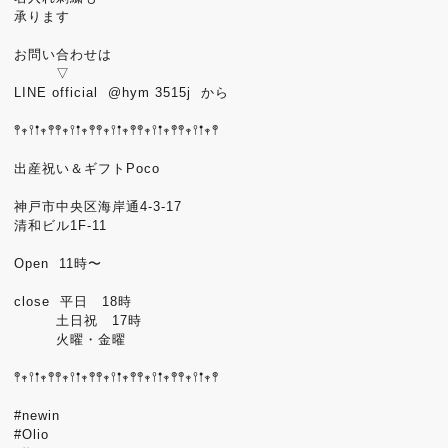
承ります
お問い合わせは
▽
LINE official @hym 3515j から
𖤣𖥧𖥣𖡡𖥧𖤣𖤣𖥧𖥣𖡡𖥧𖤣𖤣𖥧𖥣𖡡𖥧𖤣𖤣𖥧𖥣𖡡𖥧𖤣𖤣𖥧𖥣𖡡𖥧𖤣
出産祝い＆ギフトPoco
神戸市中央区海岸通4-3-17
清和ビル1F-11
Open 11時〜
close 平日 18時
土日祝 17時
火曜・金曜
𖤣𖥧𖥣𖡡𖥧𖤣𖤣𖥧𖥣𖡡𖥧𖤣𖤣𖥧𖥣𖡡𖥧𖤣𖤣𖥧𖥣𖡡𖥧𖤣𖤣𖥧𖥣𖡡𖥧𖤣
#newin
#Olio