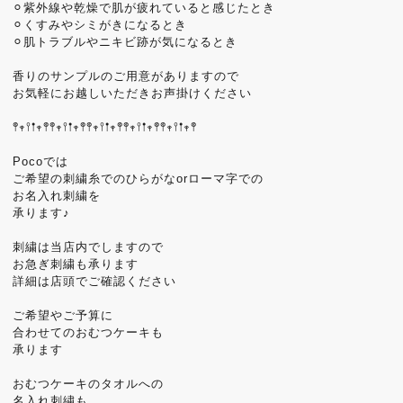
⚪︎紫外線や乾燥で肌が疲れていると感じたとき
⚪︎くすみやシミがきになるとき
⚪︎肌トラブルやニキビ跡が気になるとき
香りのサンプルのご用意がありますので
お気軽にお越しいただきお声掛けください
𖤣𖥧𖥣𖡡𖥧𖤣𖤣𖥧𖥣𖡡𖥧𖤣𖤣𖥧𖥣𖡡𖥧𖤣𖤣𖥧𖥣𖡡𖥧𖤣𖤣𖥧𖥣𖡡𖥧𖤣
Pocoでは
ご希望の刺繍糸でのひらがなorローマ字での
お名入れ刺繍を
承ります♪
刺繍は当店内でしますので
お急ぎ刺繍も承ります
詳細は店頭でご確認ください
ご希望やご予算に
合わせてのおむつケーキも
承ります
おむつケーキのタオルへの
名入れ刺繍も