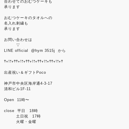
合わせてのおむつケーキも
承ります
おむつケーキのタオルへの
名入れ刺繍も
承ります
お問い合わせは
▽
LINE official @hym 3515j から
𖤣𖥧𖥣𖡡𖥧𖤣𖤣𖥧𖥣𖡡𖥧𖤣𖤣𖥧𖥣𖡡𖥧𖤣𖤣𖥧𖥣𖡡𖥧𖤣𖤣𖥧𖥣𖡡𖥧𖤣
出産祝い＆ギフトPoco
神戸市中央区海岸通4-3-17
清和ビル1F-11
Open 11時〜
close 平日 18時
土日祝 17時
火曜・金曜