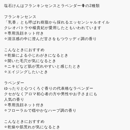
塩石けんはフランキンセンスとラベンダー🪻の2種類
フランキンセンス
「乳香」とも呼ばれ樹脂から採れるエッセンシャルオイル
クレオパトラや楊貴妃が愛用したともいわれています
⚪︎専用洗顔ネット付き
⚪︎清涼感の中に澄んだ甘さをもつウッディ調の香り
こんなときにおすすめ
⚪︎乾燥による小じわがきになるとき
⚪︎開いた毛穴が気になるとき
⚪︎ニキビなど肌が荒れやすいと感じたとき
⚪︎エイジングしたいとき
ラベンダー
ゆったりと心つくろぐ香りの代表格なラベンダー
クセがなくアロマ初心者の方や男性やお子さまにも
人気の香り
⚪︎専用洗顔ネット付き
⚪︎フローラルで穏やかなハーブ調の香り
こんなときにおすすめ
⚪︎乾燥や肌荒れが気になるとき