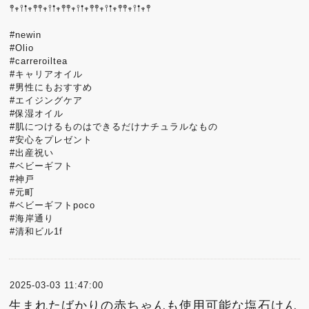
𖤣𖥧𖥣𖡡𖥧𖤣𖤣𖥧𖥣𖡡𖥧𖤣𖤣𖥧𖥣𖡡𖥧𖤣𖤣𖥧𖥣𖡡𖥧𖤣𖤣𖥧𖥣𖡡𖥧𖤣
#newin
#Olio
#carreroiltea
#キャリアオイル
#男性にもおすすめ
#エイジングケア
#保湿オイル
#肌につけるものはできるだけナチュラルなもの
#安心をプレゼント
#出産祝い
#ベビーギフト
#神戸
#元町
#ベビーギフトpoco
#海岸通り
#清和ビル1f
2025-03-03 11:47:00
生まれたばかりの赤ちゃんも使用可能な塩石けん