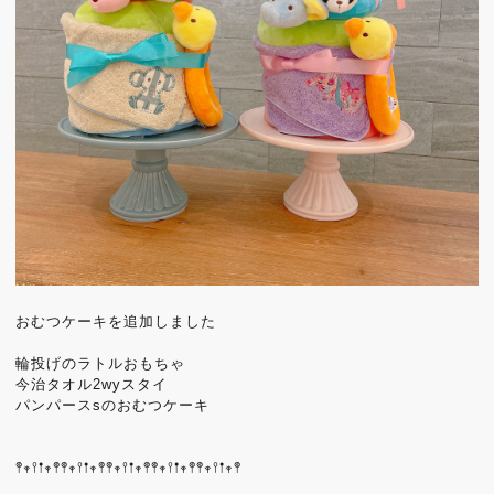
おむつケーキを追加しました
輪投げのラトルおもちゃ
今治タオル2wyスタイ
パンパースsのおむつケーキ
𖤣𖥧𖥣𖡡𖥧𖤣𖤣𖥧𖥣𖡡𖥧𖤣𖤣𖥧𖥣𖡡𖥧𖤣𖤣𖥧𖥣𖡡𖥧𖤣𖤣𖥧𖥣𖡡𖥧𖤣