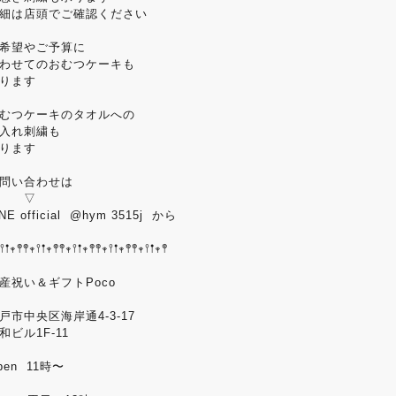
細は店頭でご確認ください
希望やご予算に
わせてのおむつケーキも
ります
むつケーキのタオルへの
入れ刺繍も
ります
問い合わせは
▽
INE official @hym 3515j から
𖥣𖡡𖥧𖤣𖤣𖥧𖥣𖡡𖥧𖤣𖤣𖥧𖥣𖡡𖥧𖤣𖤣𖥧𖥣𖡡𖥧𖤣𖤣𖥧𖥣𖡡𖥧𖤣
産祝い＆ギフトPoco
戸市中央区海岸通4-3-17
和ビル1F-11
pen 11時〜