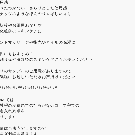
用感
べたつかない、さらりとした使用感
ナッツのようなほんのり香ばしい香り
顔後やお風呂あがりや
化粧前のスキンケアに
ンドマッサージや指先やネイルの保湿に
性にもおすすめ！
剃り🪒や洗顔後のスキンケアにもお使いください
りのサンプルのご用意がありますので
気軽にお越しいただきお声掛けください
𖥣𖡡𖥧𖤣𖤣𖥧𖥣𖡡𖥧𖤣𖤣𖥧𖥣𖡡𖥧𖤣𖤣𖥧𖥣𖡡𖥧𖤣𖤣𖥧𖥣𖡡𖥧𖤣
ocoでは
希望の刺繍糸でのひらがなorローマ字での
名入れ刺繍を
ります♪
繍は当店内でしますので
急ぎ刺繍も承ります