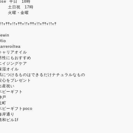
lose 平日 18時
土日祝 17時
火曜・金曜
𖥣𖡡𖥧𖤣𖤣𖥧𖥣𖡡𖥧𖤣𖤣𖥧𖥣𖡡𖥧𖤣𖤣𖥧𖥣𖡡𖥧𖤣𖤣𖥧𖥣𖡡𖥧𖤣
newin
Olio
arreroiltea
キャリアオイル
男性にもおすすめ
エイジングケア
保湿オイル
肌につけるものはできるだけナチュラルなもの
安心をプレゼント
出産祝い
ベビーギフト
神戸
元町
ベビーギフトpoco
海岸通り
清和ビル1f