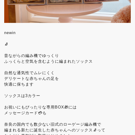
newin
🧦
昔ながらの編み機でゆっくり
ふっくらと空気を含むように編まれたソックス
自然な通気性でムレにくく
デリケートな赤ちゃんの足を
快適に保ちます
ソックスは3カラー
お祝いにもぴったりな専用BOX🎁には
メッセージカード💳も
奈良の国内でも数少ない旧式のローゲージ編み機で
編まれる新たに誕生した赤ちゃんへのソックス🧦って