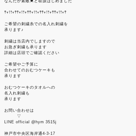
なんだか素敵💓と取扱はじめました
𖤣𖥧𖥣𖡡𖥧𖤣𖤣𖥧𖥣𖡡𖥧𖤣𖤣𖥧𖥣𖡡𖥧𖤣𖤣𖥧𖥣𖡡𖥧𖤣𖤣𖥧𖥣𖡡𖥧𖤣
ご希望の刺繍糸での名入れ刺繍を
承ります♪
刺繍は当店内でしますので
お急ぎ刺繍も承ります
詳細は店頭でご確認ください
ご希望やご予算に
合わせてのおむつケーキも
承ります
おむつケーキのタオルへの
名入れ刺繍も
承ります
お問い合わせは
▽
LINE official @hym 3515j
神戸市中央区海岸通4-3-17