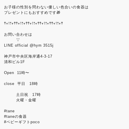
お子様の性別を問わない優しい色合いの食器は
プレゼントにもおすすめです🎁
𖤣𖥧𖥣𖡡𖥧𖤣𖤣𖥧𖥣𖡡𖥧𖤣𖤣𖥧𖥣𖡡𖥧𖤣𖤣𖥧𖥣𖡡𖥧𖤣𖤣𖥧𖥣𖡡𖥧𖤣
お問い合わせは
▽
LINE official @hym 3515j
神戸市中央区海岸通4-3-17
清和ビル1F
Open 11時〜
close 平日 18時
土日祝 17時
火曜・金曜
#tane
#taneの食器
#ベビーギフトpoco