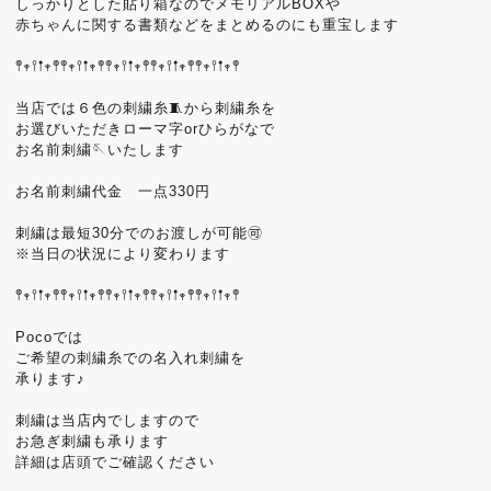
しっかりとした貼り箱なのでメモリアルBOXや
赤ちゃんに関する書類などをまとめるのにも重宝します
𖤣𖥧𖥣𖡡𖥧𖤣𖤣𖥧𖥣𖡡𖥧𖤣𖤣𖥧𖥣𖡡𖥧𖤣𖤣𖥧𖥣𖡡𖥧𖤣𖤣𖥧𖥣𖡡𖥧𖤣
当店では６色の刺繍糸🧵から刺繍糸を
お選びいただきローマ字orひらがなで
お名前刺繍🪡いたします
お名前刺繍代金 一点330円
刺繍は最短30分でのお渡しが可能🉑
※当日の状況により変わります
𖤣𖥧𖥣𖡡𖥧𖤣𖤣𖥧𖥣𖡡𖥧𖤣𖤣𖥧𖥣𖡡𖥧𖤣𖤣𖥧𖥣𖡡𖥧𖤣𖤣𖥧𖥣𖡡𖥧𖤣
Pocoでは
ご希望の刺繍糸での名入れ刺繍を
承ります♪
刺繍は当店内でしますので
お急ぎ刺繍も承ります
詳細は店頭でご確認ください