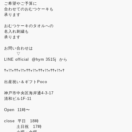
ご希望やご予算に
合わせてのおむつケーキも
承ります
おむつケーキのタオルへの
名入れ刺繍も
承ります
お問い合わせは
▽
LINE official @hym 3515j から
𖤣𖥧𖥣𖡡𖥧𖤣𖤣𖥧𖥣𖡡𖥧𖤣𖤣𖥧𖥣𖡡𖥧𖤣𖤣𖥧𖥣𖡡𖥧𖤣𖤣𖥧𖥣𖡡𖥧𖤣
出産祝い＆ギフトPoco
神戸市中央区海岸通4-3-17
清和ビル1F-11
Open 11時〜
close 平日 18時
土日祝 17時