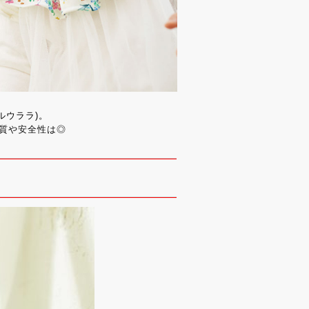
ルウララ)。
質や安全性は◎