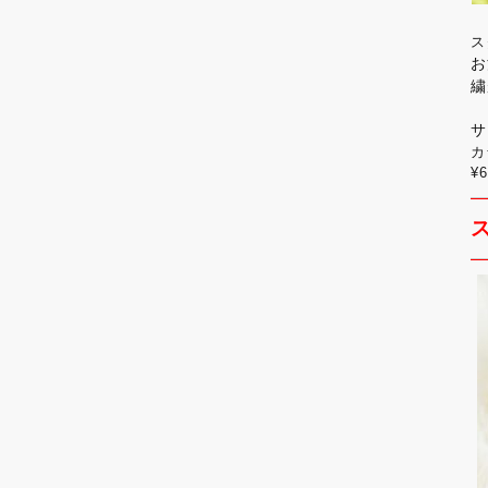
ス
お
繍
サ
カ
¥6